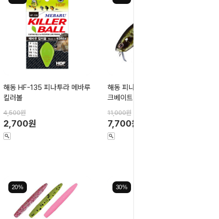
해동 HF-135 피나투라 메바루
해동 피나투라 빅스위셔 크랭
킬러볼
크베이트 72F
4,500원
11,000원
2,700원
7,700원
20%
30%