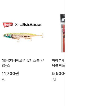
헤돈X피쉬에로우 슈퍼 스푹 7/
하야부사 FF404 조인티드 슈
8온스
팅볼 헤드
11,700원
5,500원