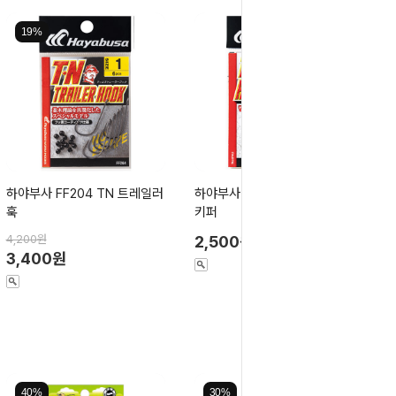
19%
하야부사 FF204 TN 트레일러
하야부사 FF521 트레일러 훅
훅
키퍼
4,200원
2,500원
3,400원
40%
30%