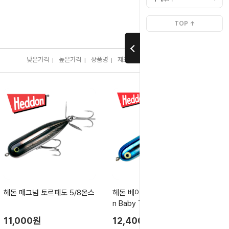
>
Home
브랜드별[ㅎ]
TOP ↑
낮은가격
높은가격
상품명
제조사
판매순위
많이 본 상품
I
I
I
I
I
헤돈 매그넘 토르페도 5/8온스
헤돈 베이비 토르페도/Heddo
n Baby Torpedo
11,000원
12,400원