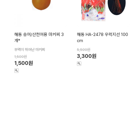
해동 송어/산천어용 마커찌 3
해동 HA-2478 우럭지선 100
개*
cm
부력이 뛰어난 마커찌
5,500원
3,300원
1,500원
1,500원