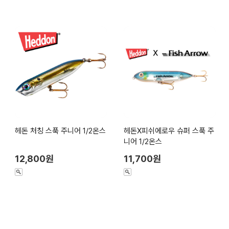
헤돈 처칭 스푹 주니어 1/2온스
헤돈X피쉬에로우 슈퍼 스푹 주
니어 1/2온스
12,800원
11,700원