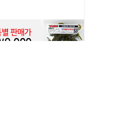
1
2
 / ADDRESS : 강원도 춘천시 신샘밭로154(사농동)
호 : 2011-강원춘천-0297