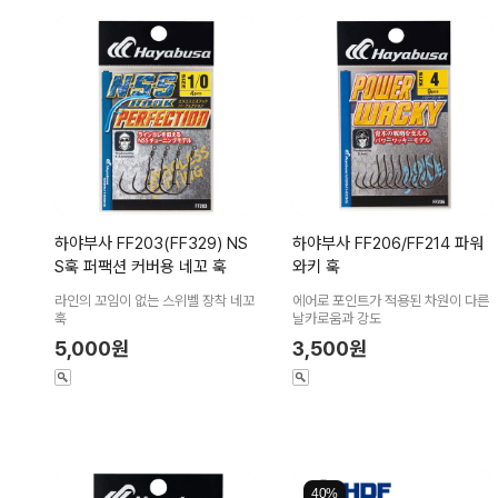
하야부사 FF203(FF329) NS
하야부사 FF206/FF214 파워
S훅 퍼팩션 커버용 네꼬 훅
와키 훅
라인의 꼬임이 없는 스위벨 장착 네꼬
에어로 포인트가 적용된 차원이 다른
훅
날카로움과 강도
5,000원
3,500원
40%