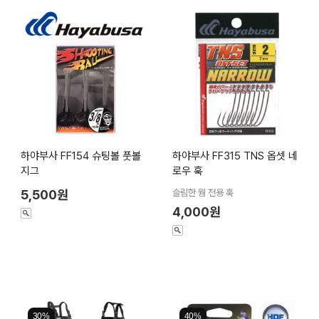
하야부사 FF154 슈팅볼 풋볼
하야부사 FF315 TNS 옵셋 네
지그
로우 훅
5,500원
슬림한 웜 전용 훅
4,000원
30%
40%