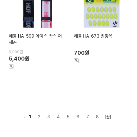
해동 HA-599 아이스 박스 어
해동 HA-673 발광옥
깨끈
9,000원
700원
5,400원
1
2
3
4
5
6
7
8
[끝]
.