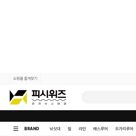
쇼핑몰 즐겨찾기
BRAND
낚싯대
릴
라인
배스루어
쏘가리루어