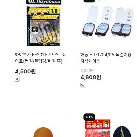
하야부사 FF201 FPP 스트레
해동 HT-1204/05 목걸이용
이트(펀칭/플립핑/피칭 훅)
자석케이스
4,500원
8,000원
4,800원
40%