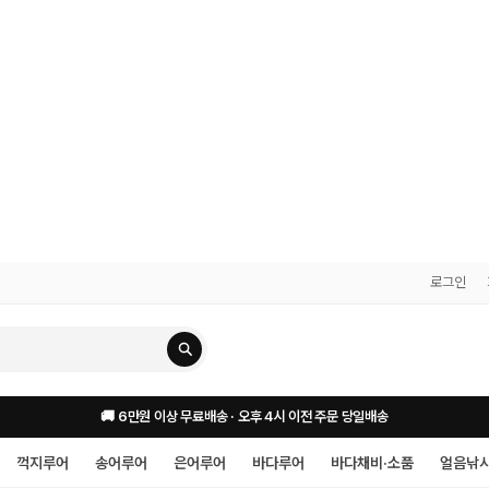
로그인
🚚 6만원 이상 무료배송 · 오후 4시 이전 주문 당일배송
꺽지루어
송어루어
은어루어
바다루어
바다채비·소품
얼음낚