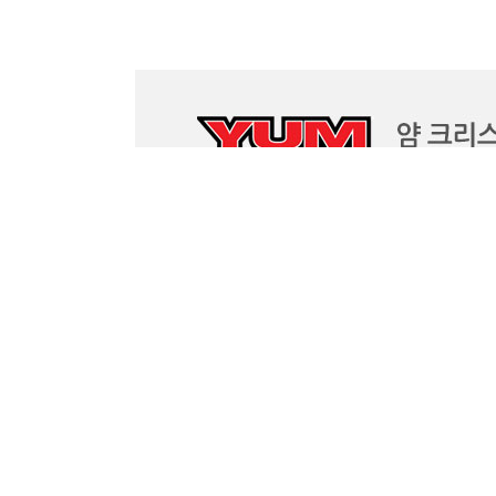
회사소개
이용약관
이용안내
개인정보처리방침
고객센터 바로가기
CALL CENTER
BANK ACCOUNT
피시위즈 쇼핑몰 문의
예금주 : 이순재
033-244-3274
신한 110-554-578970
세인트크로익스 로드 문의
인터넷 뱅킹 바로가기
033-251-3274