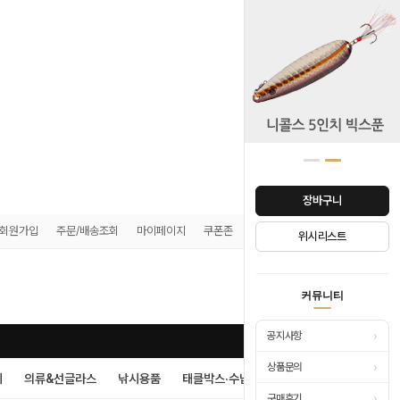
장바구니
회원가입
주문/배송조회
마이페이지
쿠폰존
매장안내
위시리스트
0
커뮤니티
›
공지사항
›
상품문의
시
의류&선글라스
낚시용품
태클박스·수납
›
구매후기