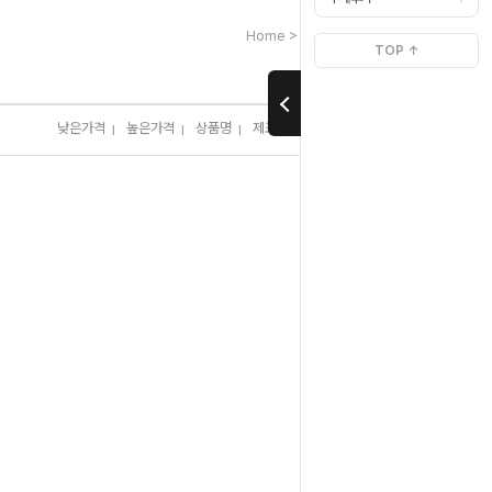
>
>
>
Home
사냥용품
의류/모자
모자
TOP ↑
낮은가격
높은가격
상품명
제조사
판매순위
많이 본 상품
I
I
I
I
I