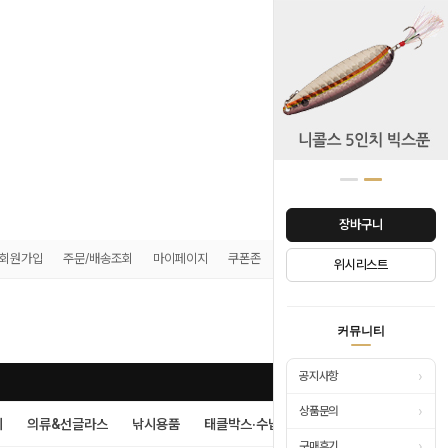
장바구니
회원가입
주문/배송조회
마이페이지
쿠폰존
매장안내
위시리스트
0
커뮤니티
›
공지사항
›
상품문의
시
의류&선글라스
낚시용품
태클박스·수납
›
구매후기