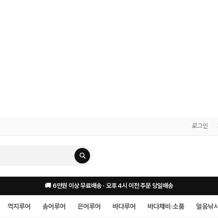
로그인
🚚 6만원 이상 무료배송 · 오후 4시 이전 주문 당일배송
꺽지루어
송어루어
은어루어
바다루어
바다채비·소품
얼음낚