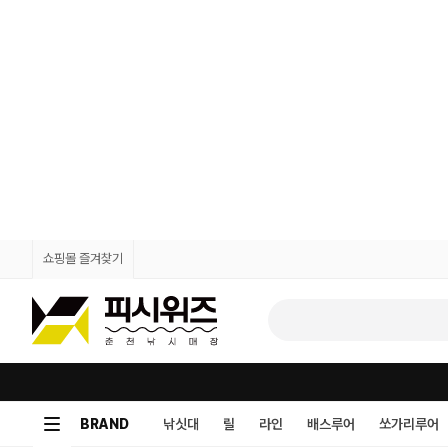
쇼핑몰 즐겨찾기
BRAND
낚싯대
릴
라인
배스루어
쏘가리루어