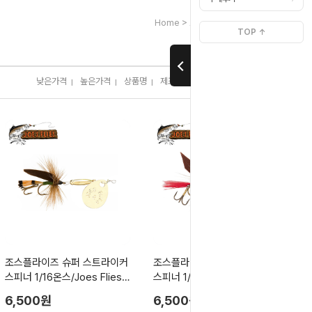
>
>
Home
브랜드별[ㅈ]
조스플라이즈
TOP ↑
낮은가격
높은가격
상품명
제조사
판매순위
많이 본 상품
I
I
I
I
I
조스플라이즈 슈퍼 스트라이커
조스플라이즈 슈퍼 스트라이커
스피너 1/16온스/Joes Flies
스피너 1/8온스/Joes Flies S
Super Striker
uper Striker
6,500원
6,500원