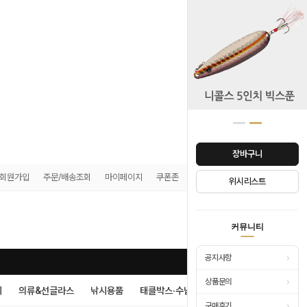
장바구니
회원가입
주문/배송조회
마이페이지
쿠폰존
매장안내
위시리스트
0
커뮤니티
›
공지사항
›
상품문의
시
의류&선글라스
낚시용품
태클박스·수납
›
구매후기