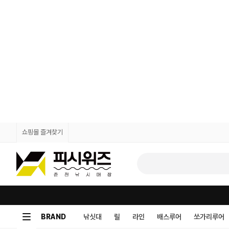
쇼핑몰 즐겨찾기
BRAND
낚싯대
릴
라인
배스루어
쏘가리루어