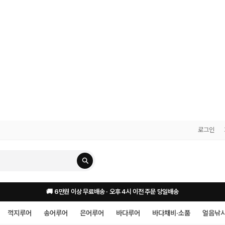
로그인
🚚 6만원 이상 무료배송 · 오후 4시 이전 주문 당일배송
꺽지루어
송어루어
은어루어
바다루어
바다채비·소품
얼음낚