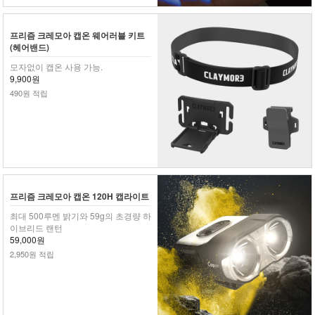
프리즘 크레모아 캡온 웨어러블 키트
(헤어밴드)
모자없이 캡온 사용 가능.
9,900원
490원 적립
프리즘 크레모아 캡온 120H 캡라이트
최대 500루멘 밝기와 59g의 초경량 하
이브리드 랜턴
59,000원
2,950원 적립