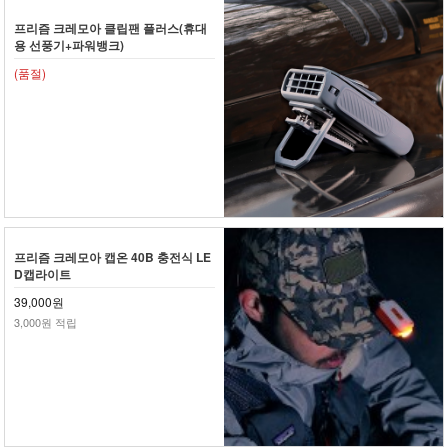
프리즘 크레모아 클립팬 플러스(휴대
용 선풍기+파워뱅크)
(품절)
프리즘 크레모아 캡온 40B 충전식 LE
D캡라이트
39,000원
3,000원 적립