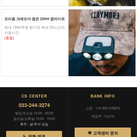
프리즘 크레모아 캡온 200H 캡라이트
최대 1000루멘 밝기와 최대 55시간의
사용시간
(품절)
CS CENTER
BANK INFO
033-244-3274
신한 110-554-578970
평일/토요일 10:00 - 20:00
예금주 : 이순재
일요일/공휴일 10:00 - 19:00
휴무 : 설/추석 당일
💬 고객센터 문의
📞 전화 연결