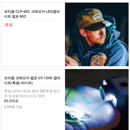
프리즘 CLP-80C 크레모아 LED캡라
이트 캡온 80C
(품절)
프리즘 크레모아 캡온 UV 120D 캡라
이트(축광+라이트)
축광 UV라이트와 최대 380루멘 밝기
의 초경량 하이브리드 랜턴
69,000원
3,450원 적립