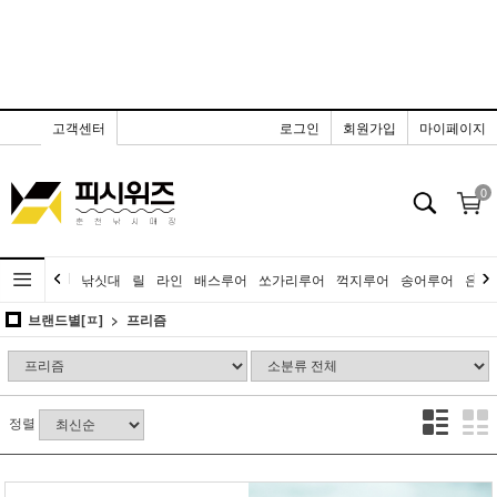
고객센터
로그인
회원가입
마이페이지
0
낚싯대
릴
라인
배스루어
쏘가리루어
꺽지루어
송어루어
은어
브랜드별[ㅍ]
프리즘
정렬