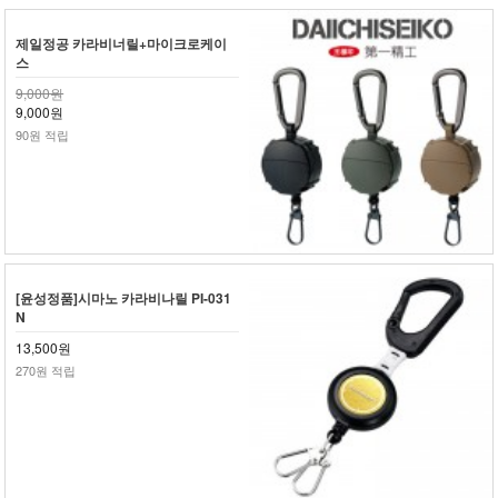
제일정공 카라비너릴+마이크로케이
스
9,000원
9,000원
90원 적립
[윤성정품]시마노 카라비나릴 PI-031
N
13,500원
270원 적립