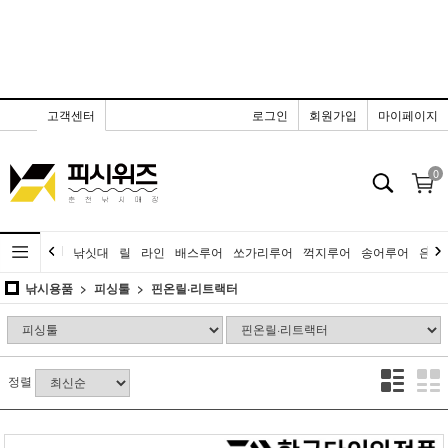
고객센터
로그인
회원가입
마이페이지
0
낚싯대
릴
라인
배스루어
쏘가리루어
꺽지루어
송어루어
은어
낚시용품
피싱툴
핀온릴·리트랙터
정렬