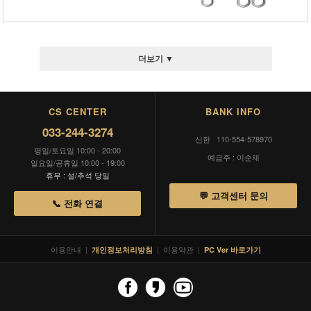
더보기 ▼
CS CENTER
BANK INFO
033-244-3274
신한 110-554-578970
평일/토요일 10:00 - 20:00
예금주 : 이순재
일요일/공휴일 10:00 - 19:00
휴무 : 설/추석 당일
💬 고객센터 문의
📞 전화 연결
이용안내
|
|
이용약관
|
개인정보처리방침
PC Ver 바로가기