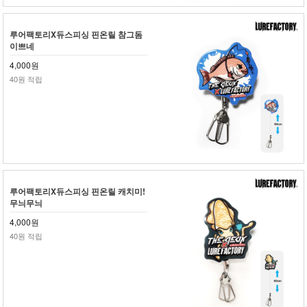
루어팩토리X듀스피싱 핀온릴 참그돔
이쁘네
4,000원
40원 적립
루어팩토리X듀스피싱 핀온릴 캐치미!
무늬무늬
4,000원
40원 적립