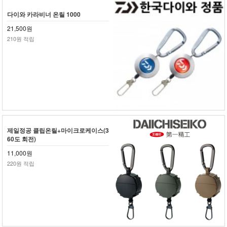
다이와 카라비너 온릴 1000
21,500원
210원 적립
제일정공 클립온릴+마이크로케이스(3
60도 회전)
11,000원
220원 적립