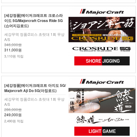
[세강정품]메이저크래프트 크로스라
이드 5G/Majorcraft Cross Ride 5G
(쇼어지깅로드)
세강무역 정품/2피스 초릿대 1회 무상
A/S
346,000원
311,000원
3,110원 적립
[세강정품]메이저크래프트 아지도 5G/
Majorcraft Aji Do 5G(아징로드)
세강무역 정품/2피스 초릿대 1회 무상
A/S
286,000원
249,000원
2,490원 적립