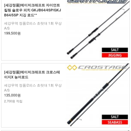
[세강정품]메이저크래프트 자이언트
킬링 슬로우 피치 GKJB64/4SP/GKJ
B64/5SP 지깅 로드**
세강무역 정품/2피스 초릿대 1회 무상
A/S
199,500원
[세강정품]메이저크래프트 크로스테
이지X 농어로드
세강무역 정품/2피스 초릿대 1회 무상
A/S
135,000원
2,700원 적립