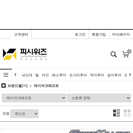
고객센터
로그인
회원가입
마이페이지
0
낚싯대
릴
라인
배스루어
쏘가리루어
꺽지루어
송어루어
은어
브랜드별[ㅁ]
메이저크래프트
정렬