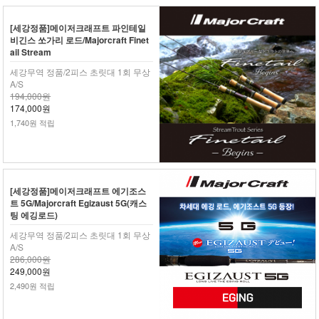
[세강정품]메이저크래프트 파인테일
비긴스 쏘가리 로드/Majorcraft Finet
ail Stream
세강무역 정품/2피스 초릿대 1회 무상
A/S
194,000원
174,000원
1,740원 적립
[세강정품]메이저크래프트 에기조스
트 5G/Majorcraft Egizaust 5G(캐스
팅 에깅로드)
세강무역 정품/2피스 초릿대 1회 무상
A/S
286,000원
249,000원
2,490원 적립