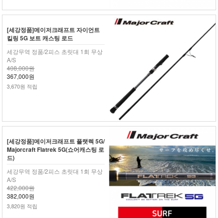
[세강정품]메이저크래프트 자이언트
킬링 5G 보트 캐스팅 로드
세강무역 정품/2피스 초릿대 1회 무상
A/S
408,000원
367,000원
3,670원 적립
[세강정품]메이저크래프트 플랫렉 5G/
Majorcraft Flatrek 5G(쇼어캐스팅 로
드)
세강무역 정품/2피스 초릿대 1회 무상
A/S
422,000원
382,000원
3,820원 적립