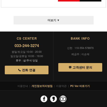
더보기 ▼
CS CENTER
BANK INFO
033-244-3274
신한 110-554-578970
평일/토요일 10:00 - 20:00
예금주 : 이순재
일요일/공휴일 10:00 - 19:00
휴무 : 설/추석 당일
💬 고객센터 문의
📞 전화 연결
이용안내
|
|
이용약관
|
개인정보처리방침
PC Ver 바로가기