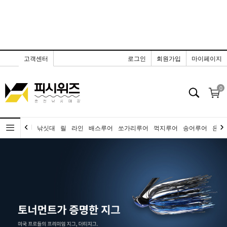
고객센터
로그인
회원가입
마이페이지
0
낚싯대
릴
라인
배스루어
쏘가리루어
꺽지루어
송어루어
은어