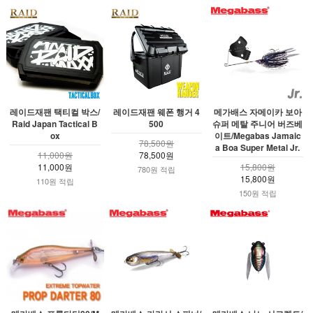
레이드재팬 택티컬 박스/
레이드재팬 웨폰 행거 4
메가배스 자메이카 보아
Raid Japan Tactical B
500
슈퍼 메탈 주니어 버즈베
ox
이트/Megabas Jamaic
78,500원
a Boa Super Metal Jr.
11,000원
78,500원
11,000원
15,800원
780원 적립
15,800원
110원 적립
150원 적립