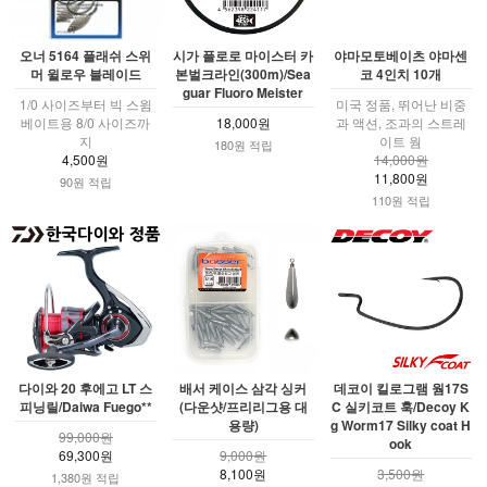
오너 5164 플래쉬 스위
시가 플로로 마이스터 카
야마모토베이츠 야마센
머 윌로우 블레이드
본벌크라인(300m)/Sea
코 4인치 10개
guar Fluoro Meister
1/0 사이즈부터 빅 스윔
미국 정품, 뛰어난 비중
베이트용 8/0 사이즈까
18,000원
과 액션, 조과의 스트레
지
이트 웜
180원 적립
4,500원
14,000원
11,800원
90원 적립
110원 적립
다이와 20 후에고 LT 스
배서 케이스 삼각 싱커
데코이 킬로그램 웜17S
피닝릴/Daiwa Fuego**
(다운샷/프리리그용 대
C 실키코트 훅/Decoy K
용량)
g Worm17 Silky coat H
99,000원
ook
69,300원
9,000원
8,100원
3,500원
1,380원 적립