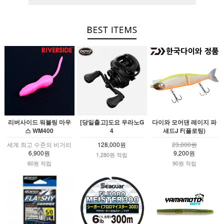
리버사이드 워블링 마우
[당일출고]도요 우라노G
다이와 모어댄 레이지 파
스 WM400
4
섀드J F(플로팅)
세계 최고 수준의 비거리
128,000원
23,000원
6,900원
9,200원
1,280원 적립
60원 적립
90원 적립