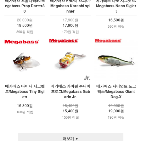
메가배스 프롭다터80/M
메가배스 카라시 스피너/
메가배스 나노 시그렛트/
egabass Prop Darter8
Megabass Karashi spi
Megabass Nano Siglet
0
nner
t
20,000원
17,900원
16,500원
19,500원
17,900원
360원 적립
390원 적립
170원 적립
메가배스 타이니 시그렛
메가배스 가바린 주니어
메가배스 자이언트 도그
트/Megabass Tiny Sigl
프로그/Megabass Gab
엑스/Megabass Giant
ett
arin Jr.
Dog-X
16,800원
15,400원
19,000원
15,400원
19,000원
160원 적립
150원 적립
190원 적립
더보기 ▼