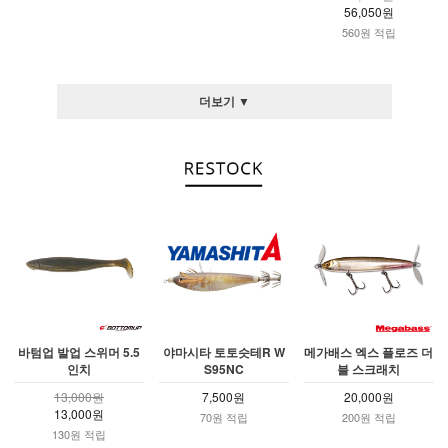
56,050원
560원 적립
더보기 ▼
바텀업 발업 스위머 5.5
야마시타 토토슷테R W
메가배스 엑스 플로즈 더
인치
S95NC
블 스크래치
13,000원
7,500원
20,000원
13,000원
70원 적립
200원 적립
130원 적립