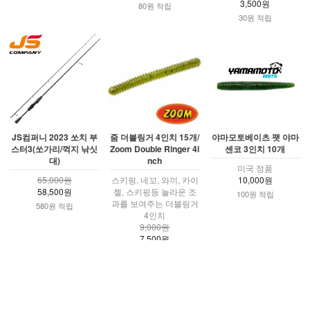
3,500원
80원 적립
30원 적립
JS컴퍼니 2023 쏘치 부
줌 더블링거 4인치 15개/
야마모토베이츠 팻 야마
스터3(쏘가리/꺽지 낚싯
Zoom Double Ringer 4i
센코 3인치 10개
대)
nch
미국 정품
65,000원
스키핑, 네꼬, 와끼, 카이
10,000원
58,500원
젤, 스키핑등 놀라운 조
100원 적립
과를 보여주는 더블링거
580원 적립
4인치
9,000원
7,500원
70원 적립
더보기 ▼