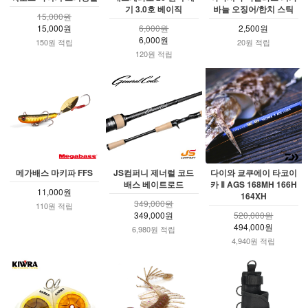
기 3.0호 베이직
바늘 오징어/한치 스틱
15,000원
15,000원
6,000원
2,500원
6,000원
150원 적립
20원 적립
120원 적립
메가배스 마키파 FFS
JS컴퍼니 제너럴 코드
다이와 쿄쿠에이 타코이
배스 베이트로드
카 Ⅱ AGS 168MH 166H
11,000원
164XH
349,000원
110원 적립
349,000원
520,000원
494,000원
6,980원 적립
4,940원 적립