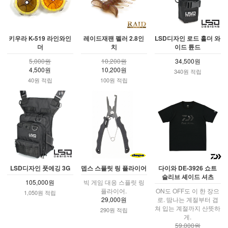
키우라 K-519 라인와인
레이드재팬 펠러 2.8인
LSD디자인 로드 홀더 와
더
치
이드 튠드
5,000원
10,200원
34,500원
4,500원
10,200원
340원 적립
40원 적립
100원 적립
LSD디자인 풋에깅 3G
뎁스 스플릿 링 플라이어
다이와 DE-3926 쇼트
슬리브 셰이드 셔츠
105,000원
빅 게임 대응 스플릿 링
플라이어.
ON도 OFF도 이 한 장으
1,050원 적립
29,000원
로. 땀나는 계절부터 겹
쳐 입는 계절까지 산뜻하
290원 적립
게.
59,000원