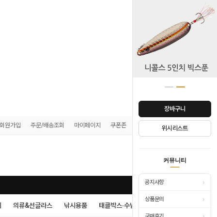
장바구니
회원가입
주문/배송조회
마이페이지
쿠폰존
매장안내
위시리스트
0
커뮤니티
›
공지사항
›
상품문의
시
의류&선글라스
낚시용품
태클박스·수납
›
구매후기