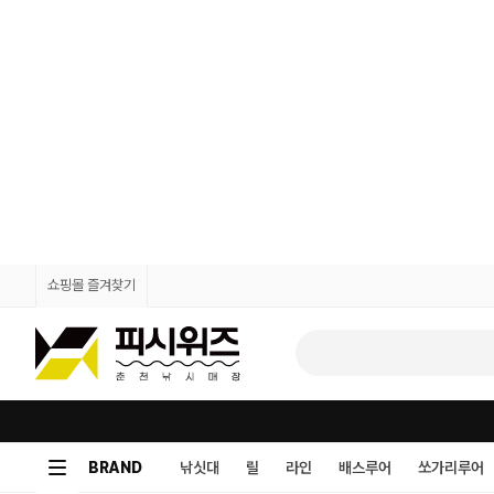
쇼핑몰 즐겨찾기
BRAND
낚싯대
릴
라인
배스루어
쏘가리루어