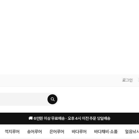
로그인
🚚 6만원 이상 무료배송 · 오후 4시 이전 주문 당일배송
꺽지루어
송어루어
은어루어
바다루어
바다채비·소품
얼음낚