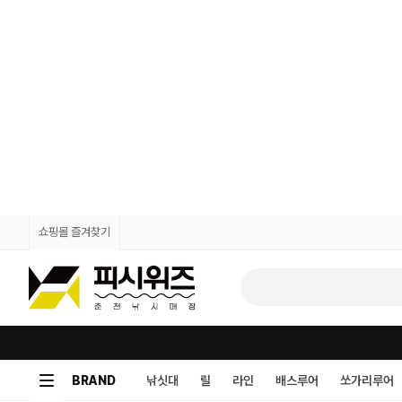
쇼핑몰 즐겨찾기
BRAND
낚싯대
릴
라인
배스루어
쏘가리루어