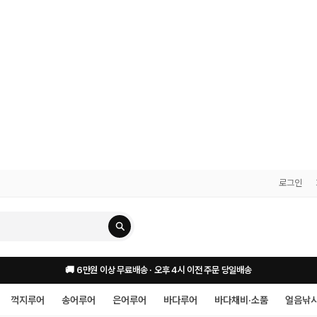
로그인
🚚 6만원 이상 무료배송 · 오후 4시 이전 주문 당일배송
꺽지루어
송어루어
은어루어
바다루어
바다채비·소품
얼음낚