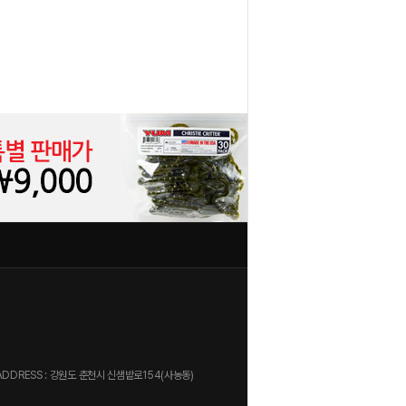
1
2
 / ADDRESS : 강원도 춘천시 신샘밭로154(사농동)