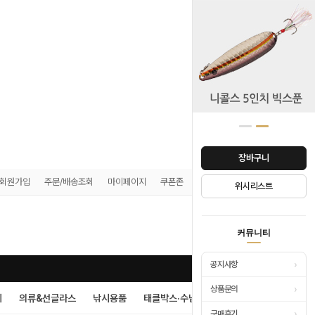
장바구니
회원가입
주문/배송조회
마이페이지
쿠폰존
매장안내
위시리스트
0
커뮤니티
›
공지사항
›
상품문의
시
의류&선글라스
낚시용품
태클박스·수납
›
구매후기