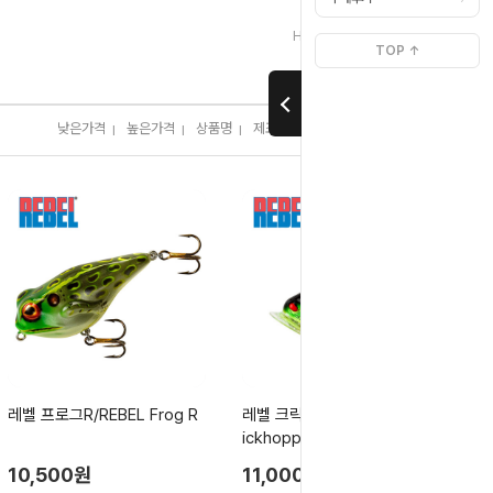
>
>
Home
브랜드별[ㄹ]
레벨
TOP ↑
낮은가격
높은가격
상품명
제조사
판매순위
많이 본 상품
I
I
I
I
I
레벨 프로그R/REBEL Frog R
레벨 크릭호퍼 포퍼/REBEL Cr
ickhopper Popper
10,500원
11,000원