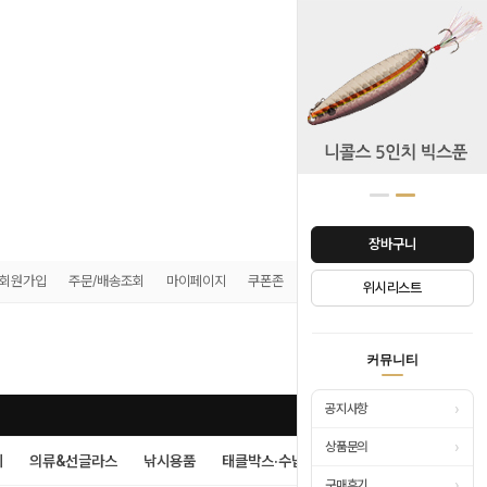
장바구니
회원가입
주문/배송조회
마이페이지
쿠폰존
매장안내
위시리스트
0
커뮤니티
›
공지사항
›
상품문의
시
의류&선글라스
낚시용품
태클박스·수납
›
구매후기