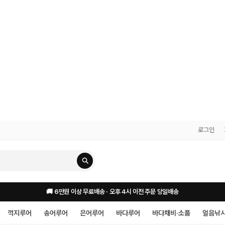
로그인
🚚 6만원 이상 무료배송 · 오후 4시 이전 주문 당일배송
꺽지루어
송어루어
은어루어
바다루어
바다채비·소품
얼음낚