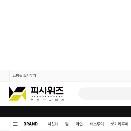
쇼핑몰 즐겨찾기
BRAND
낚싯대
릴
라인
배스루어
쏘가리루어