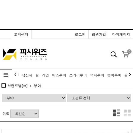
고객센터
로그인
회원가입
마이페이지
0
낚싯대
릴
라인
배스루어
쏘가리루어
꺽지루어
송어루어
은어
브랜드별[ㅂ]
부야
정렬