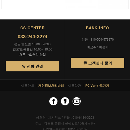
CS CENTER
BANK INFO
033-244-3274
신한 110-554-578970
평일/토요일 10:00 - 20:00
예금주 : 이순재
일요일/공휴일 10:00 - 19:00
휴무 : 설/추석 당일
💬 고객센터 문의
📞 전화 연결
이용안내
|
|
이용약관
|
개인정보처리방침
PC Ver 바로가기
상호명 : 피시위즈 / 전화 : 010-6434-3203
주소 : 강원도 춘천시 신샘밭로154(사농동)
사업자등록번호 : 132-18-50137