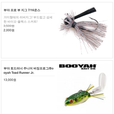
부야 프로 부 지그 7/16온스
거미형태의 러버지그! 부드럽고 섬세
한 바이오-플렉스 스커트!
3,500원
2,000원
부야 토드러너 주니어 버징프로그/Bo
oyah Toad Runner Jr.
13,000원