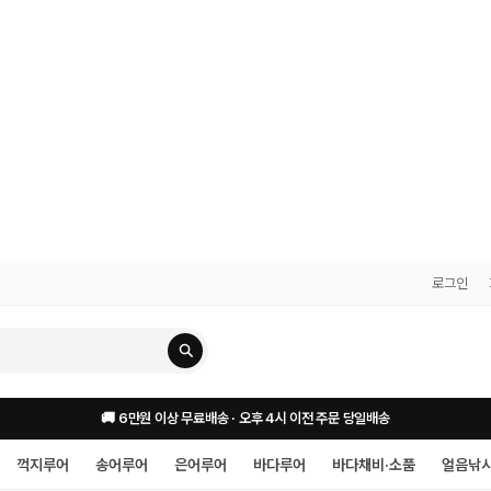
로그인
🚚 6만원 이상 무료배송 · 오후 4시 이전 주문 당일배송
꺽지루어
송어루어
은어루어
바다루어
바다채비·소품
얼음낚