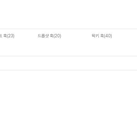
 훅(23)
드롭샷 훅(20)
왁키 훅(40)