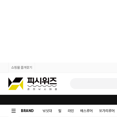
쇼핑몰 즐겨찾기
BRAND
낚싯대
릴
라인
배스루어
쏘가리루어