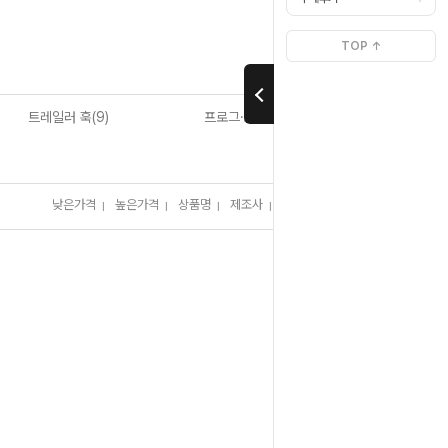
>
>
Home
배스루어
훅
TOP ↑
트레일러 훅(9)
프로그·토드 훅
낮은가격
높은가격
상품명
제조사
판매순위
많이 본 상품
I
I
I
I
I