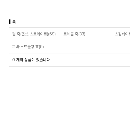
훅
웜 훅(옵셋·스트레이트)(69)
트레블 훅(33)
스윔베이트
호버·스트롤링 훅(9)
0
개의 상품이 있습니다.