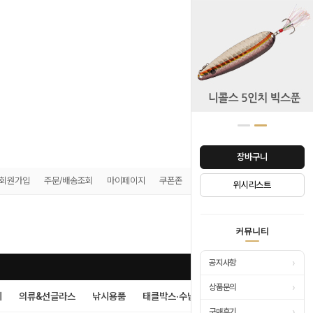
장바구니
회원가입
주문/배송조회
마이페이지
쿠폰존
매장안내
위시리스트
0
커뮤니티
›
공지사항
›
상품문의
시
의류&선글라스
낚시용품
태클박스·수납
›
구매후기