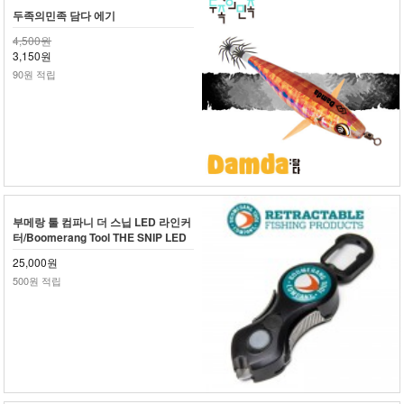
두족의민족 담다 에기
4,500원
3,150원
90원 적립
부메랑 툴 컴파니 더 스닙 LED 라인커
터/Boomerang Tool THE SNIP LED
25,000원
500원 적립