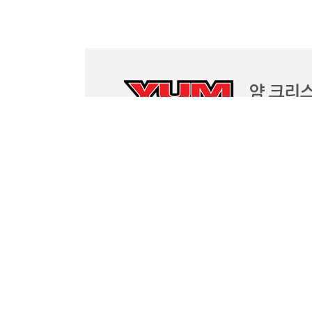
회사소개
이용약관
이용안내
개인정보처리방침
고객센터 바로가기
CALL CENTER
BANK ACCOUNT
피시위즈 쇼핑몰 문의
예금주 : 이순재
033-244-3274
신한 110-554-578970
세인트크로익스 로드 문의
인터넷 뱅킹 바로가기
033-251-3274