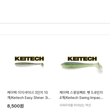
케이텍 이지샤이너 3인치 10
케이텍 스윙임팩트 팻 5.8인치
개/Keitech Easy Shiner 3in
4개/Keitech Swing Impact
ch
Fat 5.8inch
8,500원
사와무라를 뛰어넘는 액션