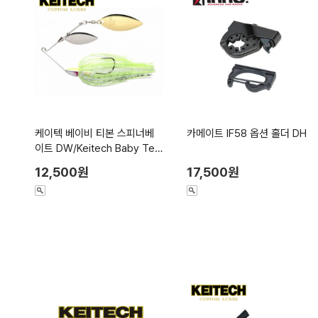
케이텍 베이비 티본 스피너베
카메이트 IF58 옵션 홀더 DH
이트 DW/Keitech Baby Tee
-Bone Spinnerbait
12,500원
17,500원