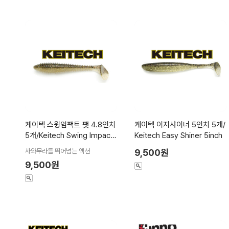
케이텍 스윙임팩트 팻 4.8인치
케이텍 이지샤이너 5인치 5개/
5개/Keitech Swing Impact
Keitech Easy Shiner 5inch
Fat 4.8inch
사와무라를 뛰어넘는 액션
9,500원
9,500원