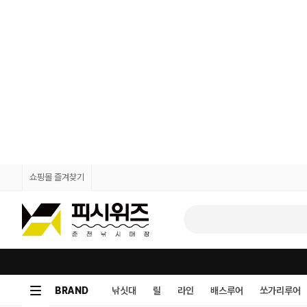
쇼핑몰 즐겨찾기
BRAND
낚싯대
릴
라인
배스루어
쏘가리루어