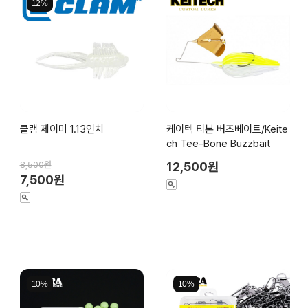
12%
클램 제이미 1.13인치
케이텍 티본 버즈베이트/Keite
ch Tee-Bone Buzzbait
8,500원
12,500원
7,500원
10%
10%