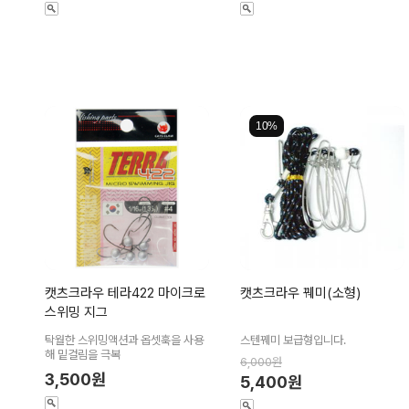
10%
캣츠크라우 테라422 마이크로
캣츠크라우 꿰미(소형)
스위밍 지그
탁월한 스위밍액션과 옵셋훅을 사용
스텐꿰미 보급형입니다.
해 밑걸림을 극복
6,000원
3,500원
5,400원