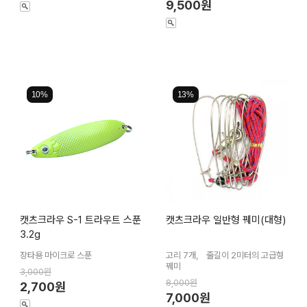
9,500원
10%
13%
캣츠크라우 S-1 트라우트 스푼
캣츠크라우 일반형 꿰미(대형)
3.2g
장타용 마이크로 스푼
고리 7개， 줄길이 2미터의 고급형
꿰미
3,000원
8,000원
2,700원
7,000원