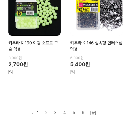
키우라 K-190 야광 소프트 구
키우라 K-146 실속형 인터스냅
슬 덕용
덕용
3,000원
6,000원
2,700원
5,400원
1
2
3
4
5
6
[끝]
.