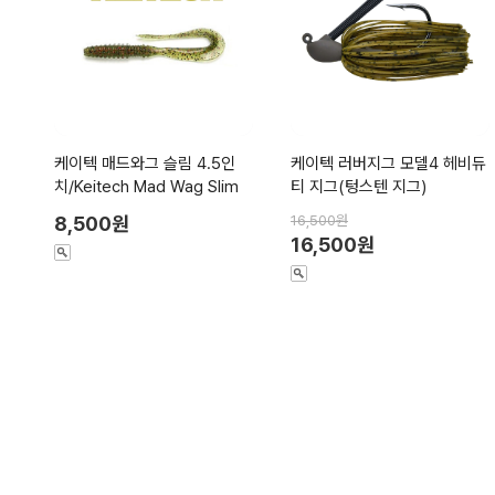
케이텍 매드와그 슬림 4.5인
케이텍 러버지그 모델4 헤비듀
치/Keitech Mad Wag Slim
티 지그(텅스텐 지그)
8,500원
16,500원
16,500원