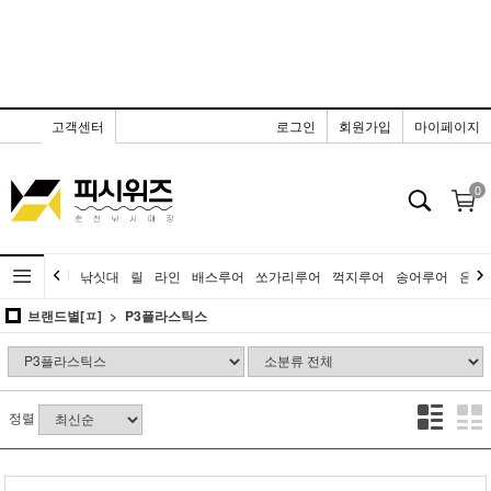
고객센터
로그인
회원가입
마이페이지
0
낚싯대
릴
라인
배스루어
쏘가리루어
꺽지루어
송어루어
은어
브랜드별[ㅍ]
P3플라스틱스
정렬