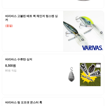
바리바스 고블린 배트 퀵 체인저 텅스텐 싱
커
(품절)
바리바스 수류탄 싱커
8,500원
80원 적립
바리바스 링 오프셋 몬스터 훅