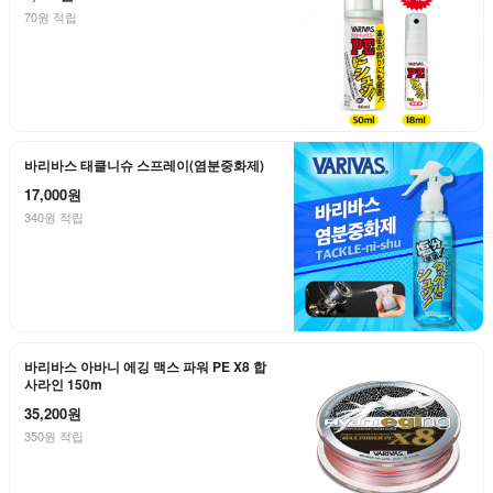
70원 적립
바리바스 태클니슈 스프레이(염분중화제)
17,000원
340원 적립
바리바스 아바니 에깅 맥스 파워 PE X8 합
사라인 150m
35,200원
350원 적립