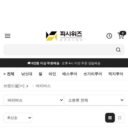
0
🚚
· 오후 4시 이전 주문 당일배송
6만원 이상 무료배송
≡ 전체
낚싯대
릴
라인
배스루어
쏘가리루어
꺽지루어
브랜드별[ㅂ]
바리바스