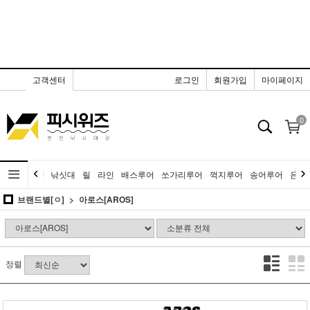
고객센터
로그인
회원가입
마이페이지
0
낚싯대
릴
라인
배스루어
쏘가리루어
꺽지루어
송어루어
은어
브랜드별[ㅇ]
아로스[AROS]
정렬