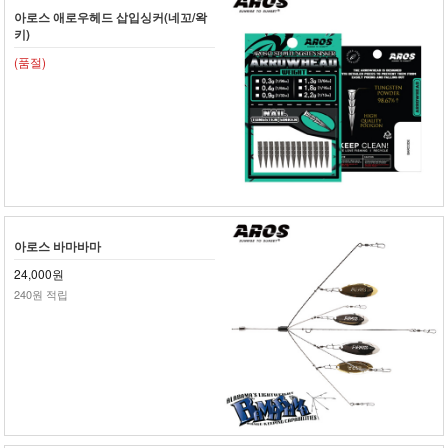
아로스 애로우헤드 삽입싱커(네꼬/왁
키)
(품절)
아로스 바마바마
24,000원
240원 적립