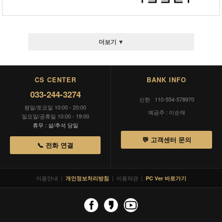
더보기 ▼
CS CENTER
BANK INFO
033-244-3274
신한 110-554-578970
평일/토요일 10:00 - 20:00
예금주 : 이순재
일요일/공휴일 10:00 - 19:00
휴무 : 설/추석 당일
💬 고객센터 문의
📞 전화 연결
이용안내
|
|
이용약관
|
개인정보처리방침
PC Ver 바로가기