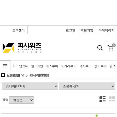
고객센터
로그인
회원가입
마이페이지
0
낚싯대
릴
라인
배스루어
쏘가리루어
꺽지루어
송어루어
은어
브랜드별[ㅇ]
잇세이[ISSEI]
정렬