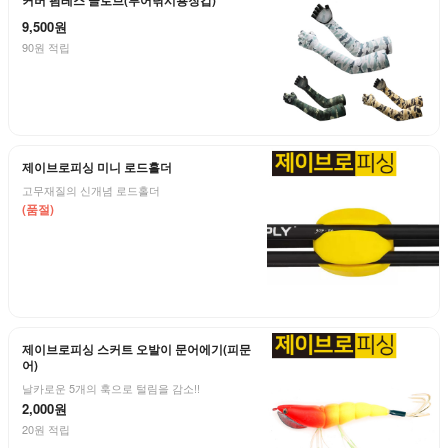
커버 팜레스 글로브(루어낚시용장갑)
9,500원
90원 적립
제이브로피싱 미니 로드홀더
고무재질의 신개념 로드홀더
(품절)
제이브로피싱 스커트 오발이 문어에기(피문
어)
날카로운 5개의 훅으로 털림을 감소!!
2,000원
20원 적립