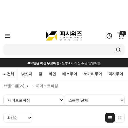
0
🚚
· 오후 4시 이전 주문 당일배송
6만원 이상 무료배송
≡ 전체
낚싯대
릴
라인
배스루어
쏘가리루어
꺽지루어
브랜드별[ㅈ]
제이브로피싱