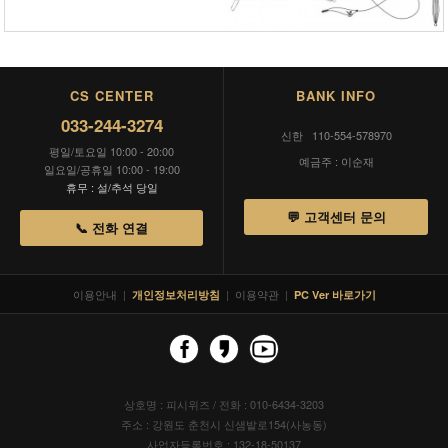
CS CENTER
BANK INFO
033-244-3274
신한 110-554-578970
평일/토요일 10:00 - 20:00
예금주 : 이순재
일요일/공휴일 10:00 - 19:00
휴무 : 설/추석 당일
💬 고객센터 문의
📞 전화 연결
이용안내
|
|
이용약관
|
개인정보처리방침
PC Ver 바로가기
상호명 : 피시위즈 / 전화 : 010-6434-3203
주소 : 강원도 춘천시 신샘밭로154(사농동)
사업자등록번호 : 132-18-50137