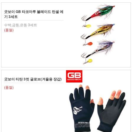
굿보이 GB 타코마루 블레이드 틴셀 에
기 3세트
수박,금동,은동 3세트
(품절)
굿보이 티탄 3컷 글로브(겨울용 장갑)
(품절)