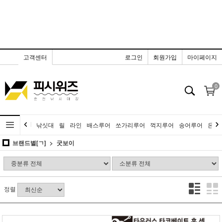
고객센터
로그인
회원가입
마이페이지
0
낚싯대
릴
라인
배스루어
쏘가리루어
꺽지루어
송어루어
은어
브랜드별[ㄱ]
굿보이
정렬