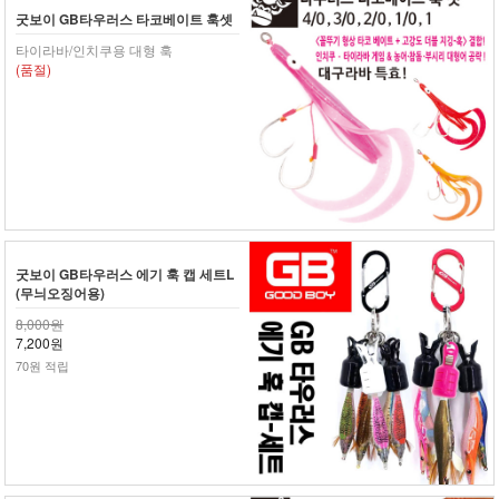
굿보이 GB타우러스 타코베이트 훅셋
타이라바/인치쿠용 대형 훅
(품절)
굿보이 GB타우러스 에기 훅 캡 세트L
(무늬오징어용)
8,000원
7,200원
70원 적립