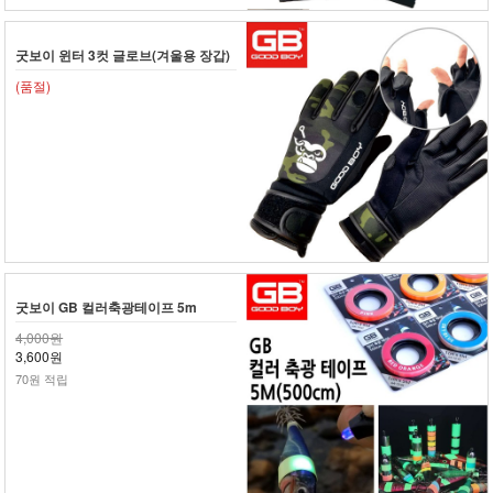
굿보이 윈터 3컷 글로브(겨울용 장갑)
(품절)
굿보이 GB 컬러축광테이프 5m
4,000원
3,600원
70원 적립