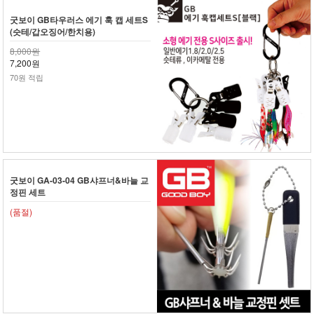
굿보이 GB타우러스 에기 훅 캡 세트S
(슷테/갑오징어/한치용)
8,000원
7,200원
70원 적립
굿보이 GA-03-04 GB샤프너&바늘 교
정핀 세트
(품절)