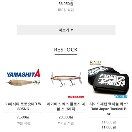
56,050원
560원 적립
더보기 ▼
야마시타 토토슷테R W
메가배스 엑스 플로즈 더
레이드재팬 택티컬 박스/
S95NC
블 스크래치
Raid Japan Tactical B
ox
7,500원
20,000원
11,000원
70원 적립
200원 적립
11,000원