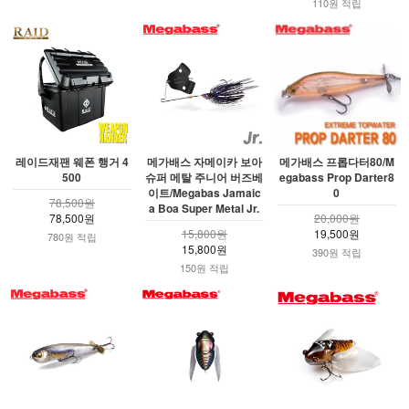
110원 적립
레이드재팬 웨폰 행거 4
메가배스 자메이카 보아
메가배스 프롭다터80/M
500
슈퍼 메탈 주니어 버즈베
egabass Prop Darter8
이트/Megabas Jamaic
0
78,500원
a Boa Super Metal Jr.
78,500원
20,000원
15,800원
19,500원
780원 적립
15,800원
390원 적립
150원 적립