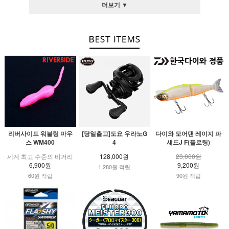
더보기 ▼
리버사이드 워블링 마우
[당일출고]도요 우라노G
다이와 모어댄 레이지 파
스 WM400
4
섀드J F(플로팅)
세계 최고 수준의 비거리
128,000원
23,000원
6,900원
9,200원
1,280원 적립
60원 적립
90원 적립