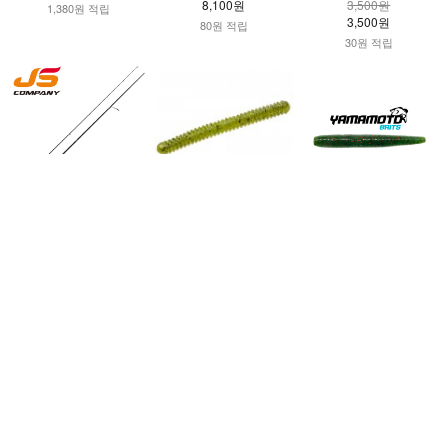
8,100원
3,500원
1,380원 적립
3,500원
80원 적립
30원 적립
JS컴퍼니 2023 쏘치 부
줌 더블링거 4인치 15개/
야마모토베이츠 팻 야마
스터3(쏘가리/꺽지 낚싯
Zoom Double Ringer 4i
센코 3인치 10개
대)
nch
미국 정품
65,000원
스키핑, 네꼬, 와끼, 카이
10,000원
58,500원
젤, 스키핑등 놀라운 조
100원 적립
과를 보여주는 더블링거
580원 적립
4인치
9,000원
7,500원
70원 적립