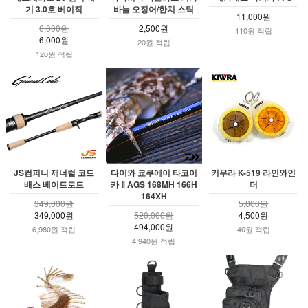
기 3.0호 베이직
바늘 오징어/한치 스틱
11,000원
6,000원
2,500원
110원 적립
6,000원
20원 적립
120원 적립
JS컴퍼니 제너럴 코드
다이와 쿄쿠에이 타코이
키우라 K-519 라인와인
배스 베이트로드
카 Ⅱ AGS 168MH 166H
더
164XH
349,000원
5,000원
349,000원
520,000원
4,500원
494,000원
6,980원 적립
40원 적립
4,940원 적립