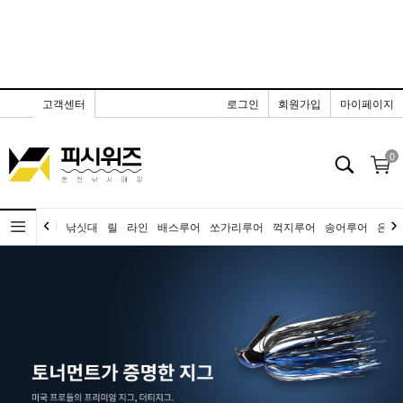
고객센터
로그인
회원가입
마이페이지
0
낚싯대
릴
라인
배스루어
쏘가리루어
꺽지루어
송어루어
은어