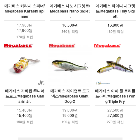
메가배스 카라시 스피너/
메가배스 나노 시그렛트/
메가배스 타이니 시그렛
Megabass Karashi spi
Megabass Nano Siglet
트/Megabass Tiny Sigl
nner
t
ett
17,900원
16,500원
16,800원
17,900원
360원 적립
160원 적립
170원 적립
메가배스 가바린 주니어
메가배스 자이언트 도그
메가배스 아이 윙 트리플
프로그/Megabass Gab
엑스/Megabass Giant
프라이/Megabass I Win
arin Jr.
Dog-X
g Triple Fry
15,400원
19,000원
27,500원
15,400원
19,000원
27,500원
150원 적립
190원 적립
270원 적립