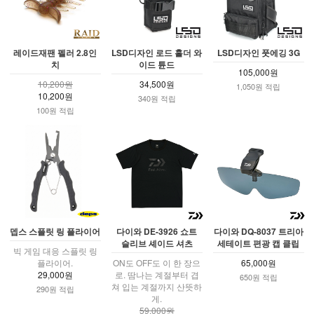
레이드재팬 펠러 2.8인
LSD디자인 로드 홀더 와
LSD디자인 풋에깅 3G
치
이드 튠드
105,000원
10,200원
34,500원
1,050원 적립
10,200원
340원 적립
100원 적립
뎁스 스플릿 링 플라이어
다이와 DE-3926 쇼트
다이와 DQ-8037 트리아
슬리브 셰이드 셔츠
세테이트 편광 캡 클립
빅 게임 대응 스플릿 링
플라이어.
ON도 OFF도 이 한 장으
65,000원
29,000원
로. 땀나는 계절부터 겹
650원 적립
쳐 입는 계절까지 산뜻하
290원 적립
게.
59,000원