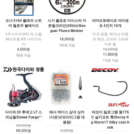
오너 5164 플래쉬 스위
시가 플로로 마이스터 카
야마모토베이츠 야마센
머 윌로우 블레이드
본벌크라인(300m)/Sea
코 4인치 10개
guar Fluoro Meister
1/0 사이즈부터 빅 스윔
미국 정품, 뛰어난 비중
베이트용 8/0 사이즈까
18,000원
과 액션, 조과의 스트레
지
이트 웜
180원 적립
4,500원
14,000원
11,800원
90원 적립
110원 적립
다이와 20 후에고 LT 스
배서 케이스 삼각 싱커
데코이 킬로그램 웜17S
피닝릴/Daiwa Fuego**
(다운샷/프리리그용 대
C 실키코트 훅/Decoy K
용량)
g Worm17 Silky coat H
99,000원
ook
69,300원
9,000원